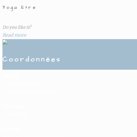
Yoga Etre
Do you like it?
Read more
Coordonnées
Adresse :
21, rue du Marché
Salaberry-de-Valleyfield, QC J6T 1P1
Téléphone :
450 601-2281
Courriel :