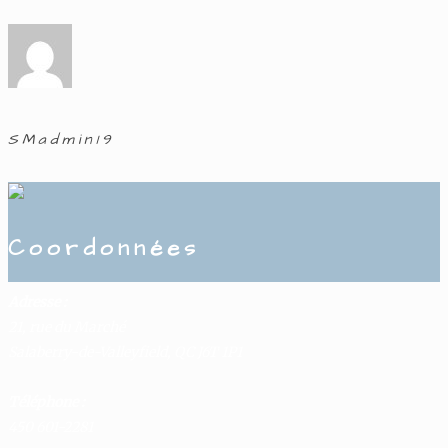
SMadmin19
Coordonnées
Adresse :
21, rue du Marché
Salaberry-de-Valleyfield, QC J6T 1P1
Téléphone :
450 601-2281