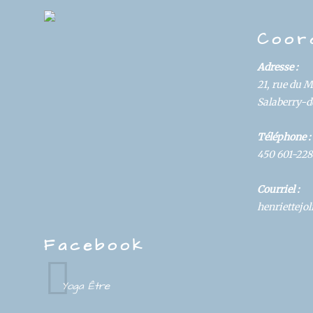
DS
Coor
Adresse :
21, rue du 
Salaberry-de
Téléphone :
450 601-228
Courriel :
henriettej
Facebook
Yoga Être