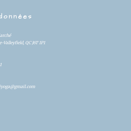
données
Marché
-Valleyfield, QC J6T 1P1
1
oliyoga@gmail.com