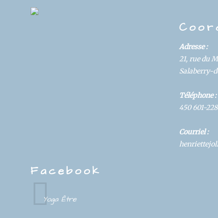
DS
Coor
Adresse :
21, rue du 
Salaberry-de
Téléphone :
450 601-228
Courriel :
henriettej
Facebook
Yoga Être