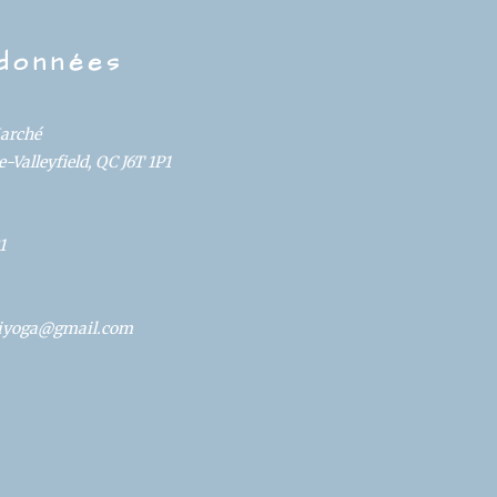
données
Marché
-Valleyfield, QC J6T 1P1
1
oliyoga@gmail.com