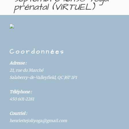
prénatal (VIRTUEL)
DAYS
HOURS
MINUTES
SECONDS
Coordonnées
Details
Adresse :
Hosted By:
21, rue du Marché
Yoga
Salaberry-de-Valleyfield, QC J6T 1P1
Start:
Téléphone :
September 30, 2020 @ 4:30 pm
450 601-2281
Category:
Courriel :
Cours
henriettejoliyoga@gmail.com
Duration: