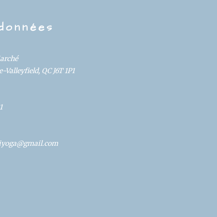
données
Marché
-Valleyfield, QC J6T 1P1
1
oliyoga@gmail.com