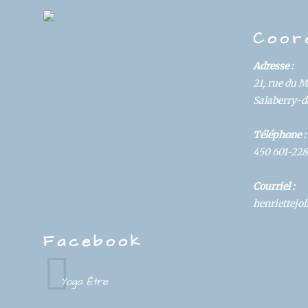
DS
Coor
Adresse :
21, rue du 
Salaberry-de
Téléphone :
450 601-228
Courriel :
henriettej
Facebook
Yoga Être