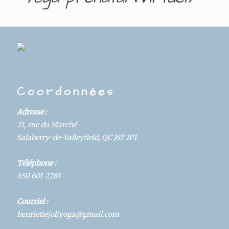
DAYS
HOURS
MINUTES
SECONDS
Details
Coordonnées
Hosted By:
Adresse :
Yoga
21, rue du Marché
Salaberry-de-Valleyfield, QC J6T 1P1
Start:
April 21, 2021 @ 5:00 pm
Téléphone :
Category:
450 601-2281
Cours
Courriel :
Duration:
henriettejoliyoga@gmail.com
60