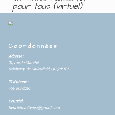
pour tous (virtuel)
DAYS
HOURS
MINUTES
SECONDS
Coordonnées
Details
Adresse :
Hosted By:
21, rue du Marché
Yoga
Salaberry-de-Valleyfield, QC J6T 1P1
Start:
Téléphone :
October 20, 2021 @ 9:00 am
450 601-2281
Category:
Courriel :
Cours
henriettejoliyoga@gmail.com
Duration: