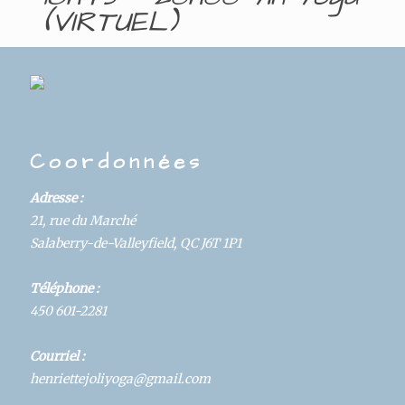
(VIRTUEL)
DAYS
HOURS
MINUTES
SECONDS
Coordonnées
Details
Adresse :
Hosted By:
21, rue du Marché
Yoga
Salaberry-de-Valleyfield, QC J6T 1P1
Start:
Téléphone :
October 14, 2020 @ 6:45 pm
450 601-2281
Category:
Courriel :
Cours
henriettejoliyoga@gmail.com
Duration: