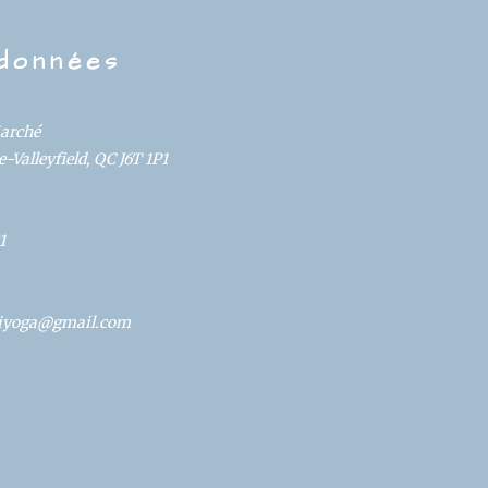
données
Marché
-Valleyfield, QC J6T 1P1
1
oliyoga@gmail.com