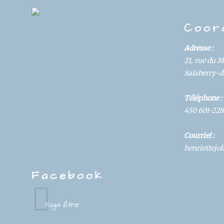
DS
Coor
Adresse :
21, rue du 
Salaberry-de
Téléphone :
450 601-228
Courriel :
henriettej
Facebook
Yoga Être