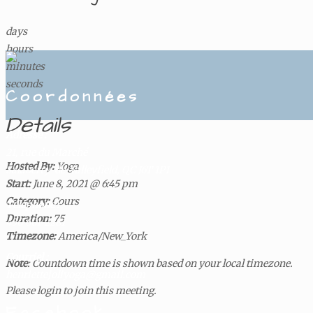
days
hours
minutes
seconds
Coordonnées
Details
Adresse :
21, rue du Marché
Hosted By:
Yoga
Salaberry-de-Valleyfield, QC J6T 1P1
Start:
June 8, 2021 @ 6:45 pm
Category:
Cours
Téléphone :
Duration:
75
450 601-2281
Timezone:
America/New_York
Courriel :
Note
: Countdown time is shown based on your local timezone.
henriettejoliyoga@gmail.com
Please login to join this meeting.
Facebook