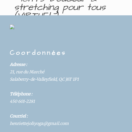
stretching pour tous
(VIRTUEL)
DAYS
HOURS
MINUTES
SECONDS
Coordonnées
Details
Adresse :
21, rue du Marché
Salaberry-de-Valleyfield, QC J6T 1P1
Hosted By:
Yoga
Téléphone :
Start:
450 601-2281
November 3, 2020 @ 9:30 am
Courriel :
Category:
henriettejoliyoga@gmail.com
Cours