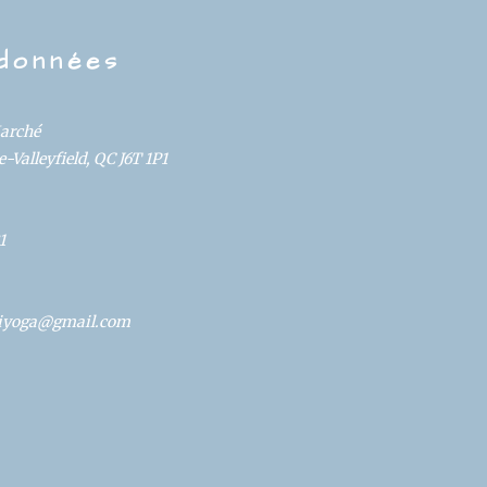
données
Marché
-Valleyfield, QC J6T 1P1
1
oliyoga@gmail.com