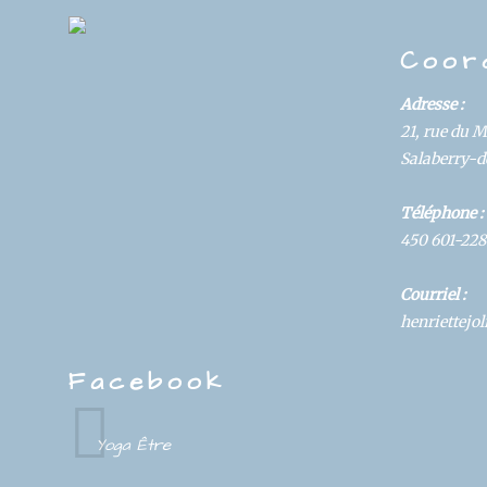
DS
Coor
Adresse :
21, rue du 
Salaberry-de
Téléphone :
450 601-228
Courriel :
henriettej
Facebook
Yoga Être