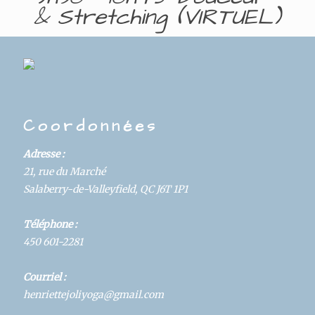
& Stretching (VIRTUEL)
DAYS
HOURS
MINUTES
SECONDS
Coordonnées
Details
Adresse :
Hosted By:
21, rue du Marché
Yoga
Salaberry-de-Valleyfield, QC J6T 1P1
Start:
Téléphone :
December 15, 2020 @ 9:30 am
450 601-2281
Category:
Courriel :
Cours
henriettejoliyoga@gmail.com
Duration: