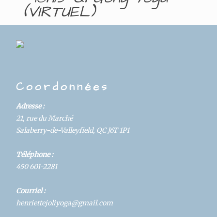
(VIRTUEL)
DAYS
HOURS
MINUTES
SECONDS
Coordonnées
Details
Adresse :
Hosted By:
21, rue du Marché
Yoga
Salaberry-de-Valleyfield, QC J6T 1P1
Start:
Téléphone :
October 29, 2020 @ 9:00 am
450 601-2281
Category:
Courriel :
Cours
henriettejoliyoga@gmail.com
Duration: